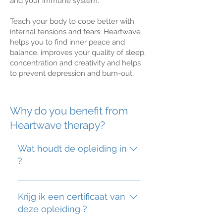
and your immune system.
Teach your body to cope better with
internal tensions and fears. Heartwave
helps you to find inner peace and
balance, improves your quality of sleep,
concentration and creativity and helps
to prevent depression and burn-out.
Why do you benefit from
Heartwave therapy?
Wat houdt de opleiding in
?
De opleiding Cranio Sacraal
Bodyworks bestaat uit 4
Krijg ik een certificaat van
weekends waarbij theorie met
deze opleiding ?
veel praktijk worden afgewisseld