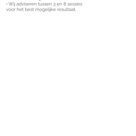
• Wij adviseren tussen 3 en 8 sessies
voor het best mogelijke resultaat.
Let Op
Als u gezondheidsproblemen heeft
(hartaandoeningen en andere), laat het
ons dan vooraf weten.